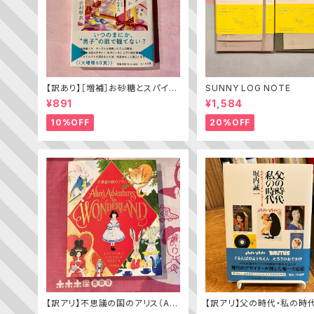
【訳あり】［増補］お砂糖とスパイス
SUNNY LOG NOTE
と爆発的な何か ——不真面目な
¥891
¥1,584
批評家によるフェミニスト批評入門
10%OFF
20%OFF
【訳アリ】不思議の国のアリス（Alic
【訳アリ】父の時代・私の時
e’s Adventures in WONDERL
わがエディトリアル・デザイ