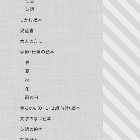
社会
英語
しかけ絵本
児童書
大人の方に
季節・行事の絵本
春
夏
秋
冬
雨の日
赤ちゃん（０・１・２歳向け）絵本
文字のない絵本
英語の絵本
写真絵本