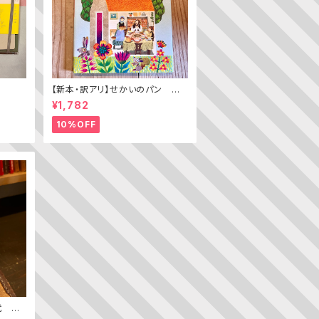
【新本・訳アリ】せかいのパン ちき
ゅうのパン（普及版 かこさとし
¥1,782
の たべものえほん ２）
10%OFF
代 ─
ン史