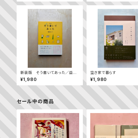
新装版 そう書いてあった／益田
空き家で暮らす
ミリ
¥1,980
¥1,980
セール中の商品