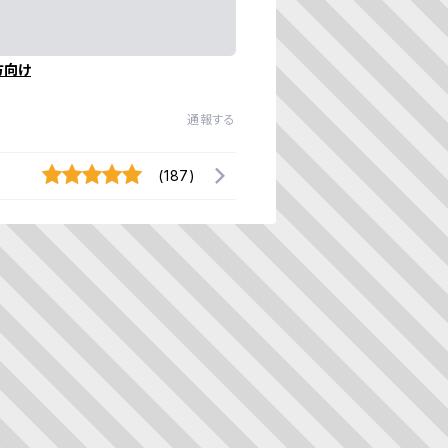
方向け
通報する
(187)