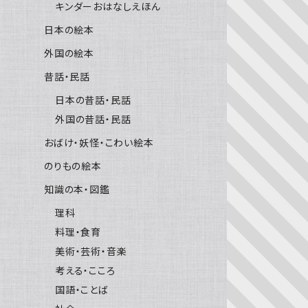
キンダーおはなしえほん
日本の絵本
外国の絵本
昔話・民話
日本の昔話・民話
外国の昔話・民話
おばけ・妖怪・こわい絵本
のりもの絵本
知識の本・図鑑
理科
料理・食育
美術・芸術・音楽
考える・こころ
国語・ことば