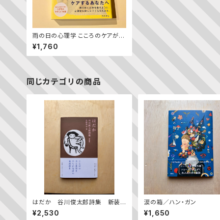
雨の日の心理学 こころのケアがは
じまったら
¥1,760
同じカテゴリの商品
はだか 谷川俊太郎詩集 新装
涙の箱／ハン・ガン
版
¥2,530
¥1,650