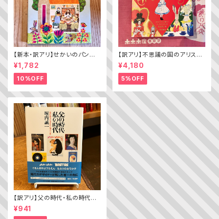
【新本・訳アリ】せかいのパン
【訳アリ】不思議の国のアリス（A
ちきゅうのパン（普及版 かこさ
lice’s Adventures in WOND
¥1,782
¥4,180
としの たべものえほん ２）
ERLAND）
10%OFF
5%OFF
【訳アリ】父の時代・私の時代
─わがエディトリアル・デザイン
¥941
史