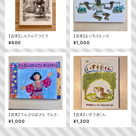
【古本】しんりんてつどう
【古本】よいちとトンビ
¥600
¥1,000
【古本】てんさらばさら てんさら
【古本】いすうまくん
ばさら
¥1,000
¥1,200