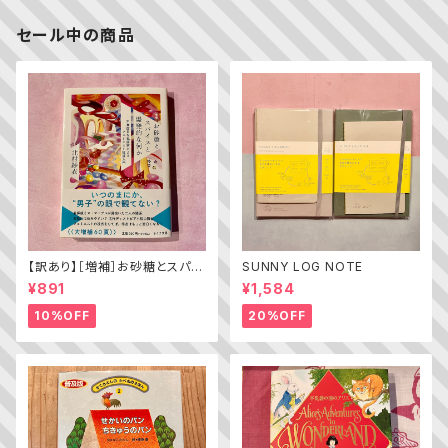
セール中の商品
【訳あり】［増補］お砂糖とスパイ
SUNNY LOG NOTE
スと爆発的な何か ——不真面
¥891
¥1,584
目な批評家によるフェミニスト批
評入門
10%OFF
20%OFF