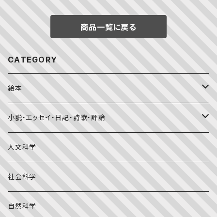
商品一覧に戻る
CATEGORY
絵本
福音館書店月刊誌
小説・エッセイ・日記・詩歌・評論
こどものとも0.1.2
その他の月刊誌
日本文学
人文科学
こどものとも年少版
おはなしプーカ
日本の絵本
詩・短歌・俳句・ことば
社会科学
こどものとも年中向き
チャイルドブックアップル（2・3歳～）
外国の絵本
評論
自然科学