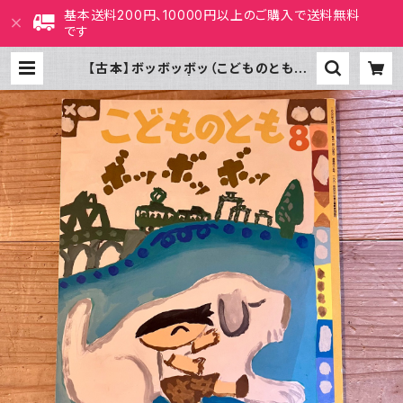
基本送料200円、10000円以上のご購入で送料無料
です
【古本】ボッボッボッ（こどものとも 1
996年8月号） | ホホホ座 西田辺
絵本・新刊本・古本