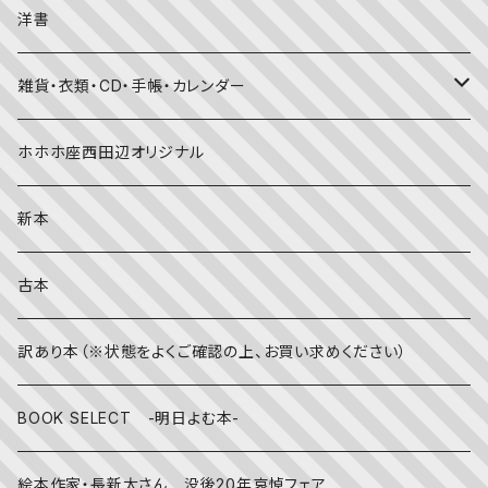
考える・こころ
季節・行事の絵本
デザイン
洋書
国語・ことば
春
赤ちゃん（０・１・２歳向け）絵本
ファッション
雑貨・衣類・CD・手帳・カレンダー
社会
夏
文字のない絵本
映画
靴下
ホホホ座西田辺オリジナル
英語
秋
英語の絵本
伝統文化・技法
日記・手帳
新本
冬
写真絵本
CD
古本
雨の日
文房具
訳あり本（※状態をよくご確認の上、お買い求めください）
その他
BOOK SELECT -明日よむ本-
絵本作家・長新太さん 没後20年哀悼フェア