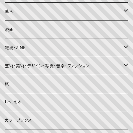
こどものとも
おはなしチャイルド（4･5･6歳～）
昔話・民話
エッセイ・日記
暮らし
たくさんのふしぎ
キンダーメルヘン
日本の昔話・民話
おばけ・妖怪・こわい絵本
海外文学
食・料理
漫画
ちいさなかがくのとも
キンダーおはなしえほん
外国の昔話・民話
のりもの絵本
住まい・インテリア
雑誌・ZINE
かがくのとも
知識の本・図鑑
体・健康
雑誌
芸術・美術・デザイン・写真・音楽・ファッション
理科
しかけ絵本
趣味
ZINE
美術・画集・図録
旅
料理・食育
児童書
ライフスタイル・生き方
音楽
「本」の本
美術・芸術・音楽
大人の方に
子育て
写真集
カラーブックス